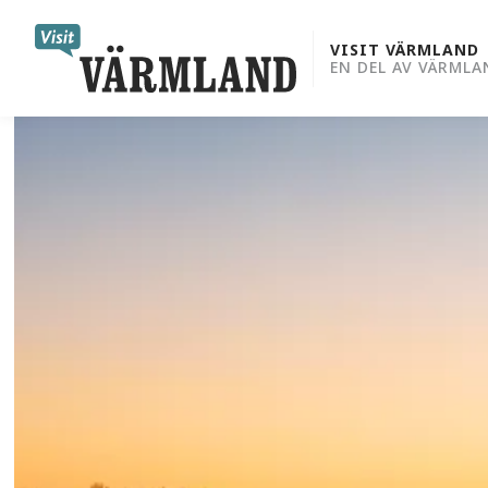
to
content
VISIT VÄRMLAND
EN DEL AV VÄRMLA