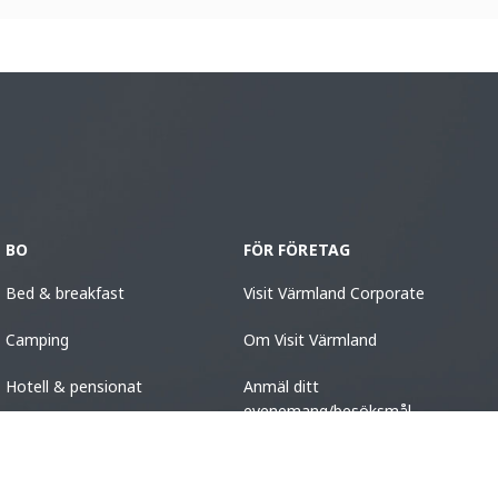
BO
FÖR FÖRETAG
Bed & breakfast
Visit Värmland Corporate
Camping
Om Visit Värmland
Hotell & pensionat
Anmäl ditt
evenemang/besöksmål
Stugor
Vandrarhem