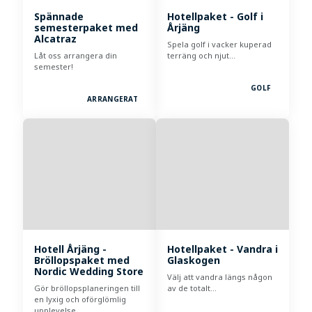
Spännade
Hotellpaket - Golf i
semesterpaket med
Årjäng
Alcatraz
Spela golf i vacker kuperad
Låt oss arrangera din
terräng och njut…
semester!
GOLF
ARRANGERAT
Hotell Årjäng -
Hotellpaket - Vandra i
Bröllopspaket med
Glaskogen
Nordic Wedding Store
Välj att vandra längs någon
Gör bröllopsplaneringen till
av de totalt…
en lyxig och oförglömlig
upplevelse.…