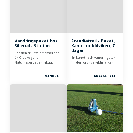
Vandringspaket hos
Scandiatrail - Paket,
Silleruds Station
Kanottur Kölviken, 7
dagar
För den friluftsintresserade
är Glaskogens
En kanot- och vandringstur
Naturreservat en riktig…
till den orörda vildmarken…
VANDRA
ARRANGERAT