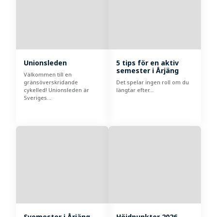
Unionsleden
5 tips för en aktiv
semester i Årjäng
Välkommen till en
gränsöverskridande
Det spelar ingen roll om du
cykelled! Unionsleden är
längtar efter…
Sveriges…
Svemester i Årjäng
Höjdpunkter 2026