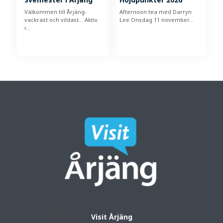
Välkommen till Årjäng-
Afternoon tea med Darryn
vackrast och vildast... Aktiv
Lee Onsdag 11 november…
i…
Visit Årjäng