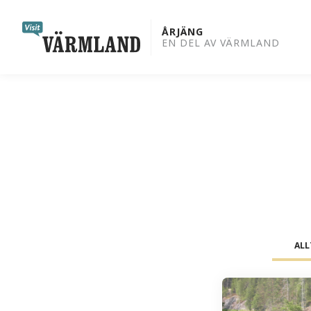
to
content
ÅRJÄNG
EN DEL AV VÄRMLAND
AL