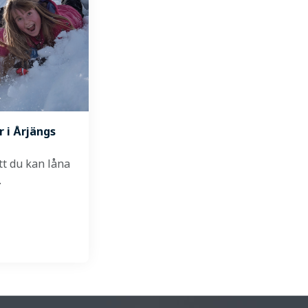
r i Årjängs
tt du kan låna
…