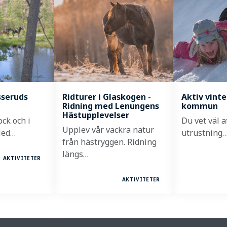
sseruds
Ridturer i Glaskogen -
Aktiv vinte
Ridning med Lenungens
kommun
Hästupplevelser
ck och i
Du vet väl a
Upplev vår vackra natur
Med…
utrustning
från hästryggen. Ridning
längs…
AKTIVITETER
AKTIVITETER