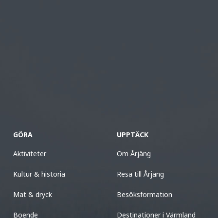
GÖRA
UPPTÄCK
Aktiviteter
Om Årjäng
Kultur & historia
Resa till Årjäng
Mat & dryck
Besöksformation
Boende
Destinationer i Värmland