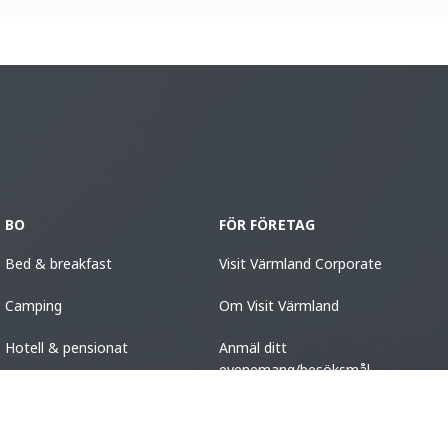
BO
FÖR FÖRETAG
Bed & breakfast
Visit Värmland Corporate
Camping
Om Visit Värmland
Hotell & pensionat
Anmäl ditt
evenemang/besöksmål
Stugor
Vandrarhem