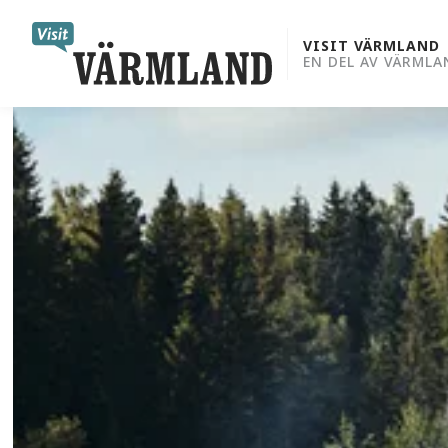
to
content
VISIT VÄRMLAND
EN DEL AV VÄRMLA