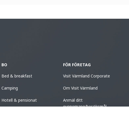
BO
FÖR FÖRETAG
Bed & breakfast
Visit Värmland Corporate
Camping
Om Visit Värmland
Hotell & pensionat
Anmäl ditt
evenemang/besöksmål
Stugor
Vandrarhem