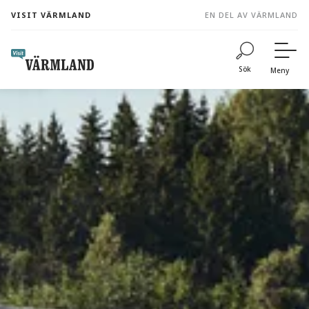
to
VISIT VÄRMLAND
EN DEL AV VÄRMLAND
content
Sök
Meny