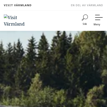
to
VISIT VÄRMLAND
EN DEL AV VÄRMLAND
content
Sök
Meny