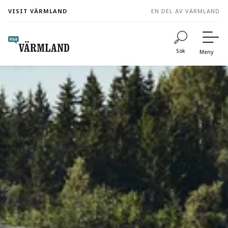
to
VISIT VÄRMLAND
EN DEL AV VÄRMLAND
content
Sök
Meny