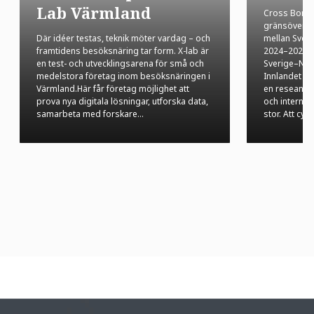
Lab Värmland
Cross Border
gränsöversk
Där idéer testas, teknik möter vardag – och
mellan Sveri
framtidens besöksnäring tar form. X-lab är
2024–2027 oc
en test- och utvecklingsarena för små och
Sverige–Nor
medelstora företag inom besöksnäringen i
Innlandet F
Värmland.Här får företag möjlighet att
en reseanled
prova nya digitala lösningar, utforska data,
och internat
samarbeta med forskare…
stor. Att cykl