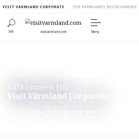
to
VISIT VÄRMLAND CORPORATE
FÖR VÄRMLANDS BESÖKSNÄRING
content
Sök
visitvarmland.com
Meny
Välkommen till
Visit Värmland Corporate
– För dig som är verksam inom Värmlands besöksnäring.