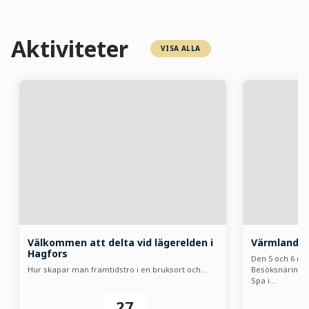
Aktiviteter
VISA ALLA
Välkommen att delta vid lägerelden i
Värmlands 
Hagfors
Den 5 och 6 n
Hur skapar man framtidstro i en bruksort och…
Besöksnäringsd
Spa i…
27