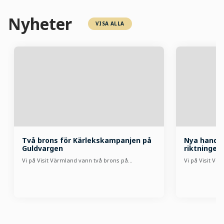
Nyheter
VISA ALLA
Två brons för Kärlekskampanjen på
Nya handli
Guldvargen
riktningen 
Vi på Visit Värmland vann två brons på…
Vi på Visit Vä