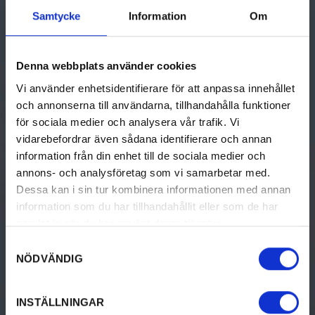
Samtycke
Information
Om
Torget 1
+ 46 (0)571-281 00
kommun@eda.se
Denna webbplats använder cookies
Vi använder enhetsidentifierare för att anpassa innehållet
och annonserna till användarna, tillhandahålla funktioner
för sociala medier och analysera vår trafik. Vi
GÖRA
UPPTÄCK VÄRMLAND
vidarebefordrar även sådana identifierare och annan
Aktiviteter
Upptäck Värmland
information från din enhet till de sociala medier och
annons- och analysföretag som vi samarbetar med.
Kultur & historia
Resa hit
Dessa kan i sin tur kombinera informationen med annan
information som du har tillhandahållit eller som de har
Mat & dryck
Destinationer i Värmland
samlat in när du har använt deras tjänster.
Boende
Turistinformation
Samtyckesval
NÖDVÄNDIG
Design & shopping
Destination Värmland
Evenemang
INSTÄLLNINGAR