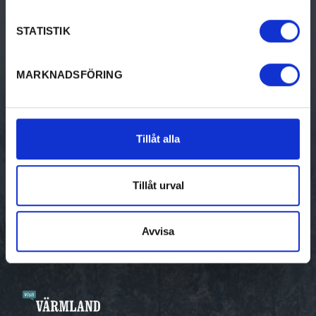
STATISTIK
BO
Bed & breakfast
MARKNADSFÖRING
Camping
Hotell & pensionat
Tillåt alla
Stugor
Tillåt urval
Vandrarhem
Ställplatser
Avvisa
Unika boenden