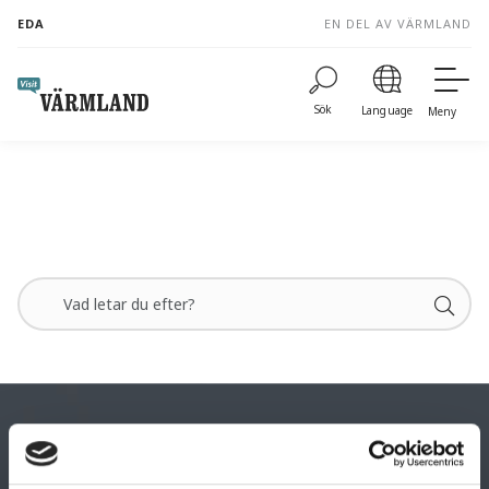
to
EDA
EN DEL AV VÄRMLAND
content
Sök
Language
Meny
Visit Eda/
Eda kommun