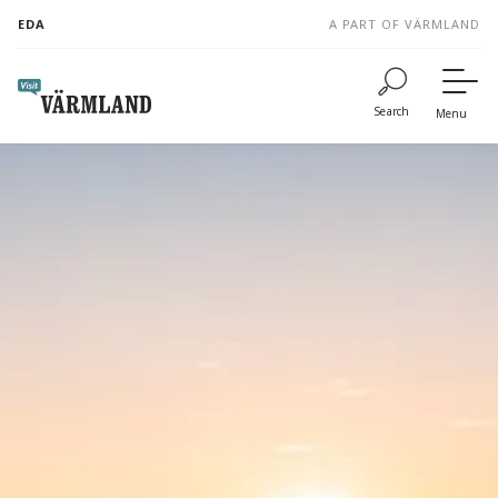
to
EDA
A PART OF VÄRMLAND
content
Search
Menu