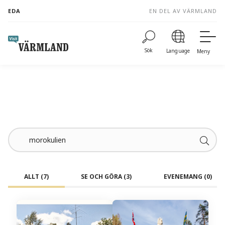
to
EDA
EN DEL AV VÄRMLAND
content
Sök
Language
Meny
ALLT
(7)
SE OCH GÖRA
(3)
EVENEMANG
(0)