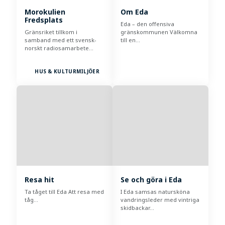
Morokulien
Om Eda
Fredsplats
Eda – den offensiva
Gränsriket tillkom i
gränskommunen Välkomna
samband med ett svensk-
till en…
norskt radiosamarbete…
HUS & KULTURMILJÖER
Resa hit
Se och göra i Eda
Ta tåget till Eda Att resa med
I Eda samsas natursköna
tåg…
vandringsleder med vintriga
skidbackar…