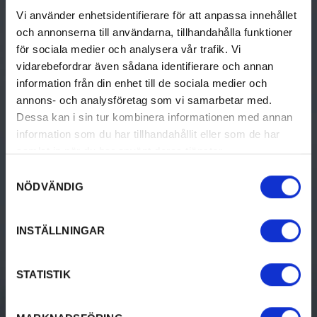
A travel guide that helps you find the best in Värmland.
Vi använder enhetsidentifierare för att anpassa innehållet
visitvarmland.com is operated and developed by Visit Värmland
and the municipalities of Värmland.
och annonserna till användarna, tillhandahålla funktioner
för sociala medier och analysera vår trafik. Vi
Tourist Information
vidarebefordrar även sådana identifierare och annan
information från din enhet till de sociala medier och
annons- och analysföretag som vi samarbetar med.
Dessa kan i sin tur kombinera informationen med annan
THINGS TO DO
DISCOVER VÄRMLAND
information som du har tillhandahållit eller som de har
Activities
Travel Here
samlat in när du har använt deras tjänster.
Samtyckesval
Culture & History
Destinations in Värmland
NÖDVÄNDIG
Food & Drinks
Tourist Information
INSTÄLLNINGAR
Accommodation
Design & Shopping
STATISTIK
Events