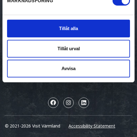
MARKNADSFÖRING
SEASONS
FOR BUSINESS
Winter
Visit Värmland Corporate
Tillåt alla
Spring
Tillåt urval
Summer
Autumn
Avvisa
© 2021-2026 Visit Värmland
Accessibility Statement