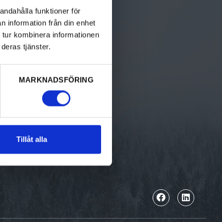
Bed & breakfast
andahålla funktioner för
n information från din enhet
Camping
 tur kombinera informationen
deras tjänster.
Hotell & pensionat
Stugor
MARKNADSFÖRING
Vandrarhem
Ställplatser
Unika boenden
Tillåt alla
Gästhamnar