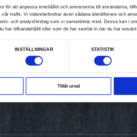
Aktiviteter
Upptäck Värmland
e för att anpassa innehållet och annonserna till användarna, tillh
vår trafik. Vi vidarebefordrar även sådana identifierare och anna
Kultur & historia
Resa hit
nnons- och analysföretag som vi samarbetar med. Dessa kan i sin
har tillhandahållit eller som de har samlat in när du har använt 
Mat & dryck
Destinationer i Värmland
Boende
Turistinformation
INSTÄLLNINGAR
STATISTIK
Design & shopping
Destination Värmland
Evenemang
Tillåt urval