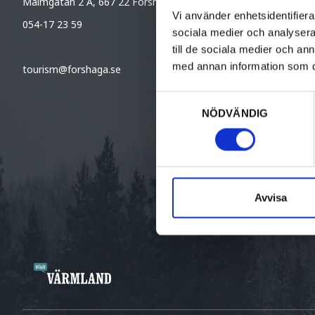
Malmgatan 2 A, 667 22 Forshaga
Vi använder enhetsidentifierar
054-17 23 59
sociala medier och analysera 
till de sociala medier och a
med annan information som du 
tourism@forshaga.se
Samtyckesval
NÖDVÄNDIG
Avvisa