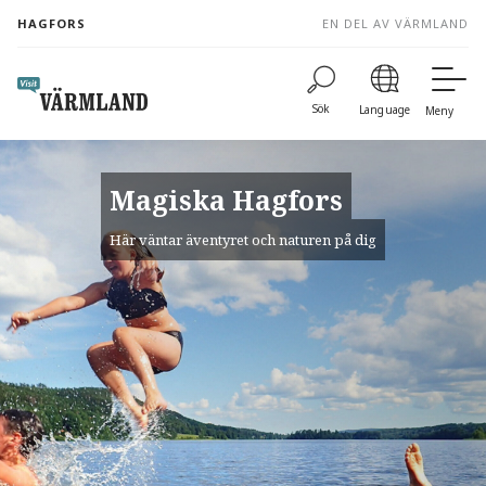
to
HAGFORS
EN DEL AV VÄRMLAND
content
Sök
Language
Meny
Magiska Hagfors
Här väntar äventyret och naturen på dig