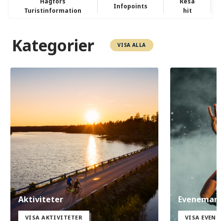
Hagfors
Resa
Infopoints
Turistinformation
hit
Kategorier
VISA ALLA
Aktiviteter
Eveneman
VISA AKTIVITETER
VISA EVEN