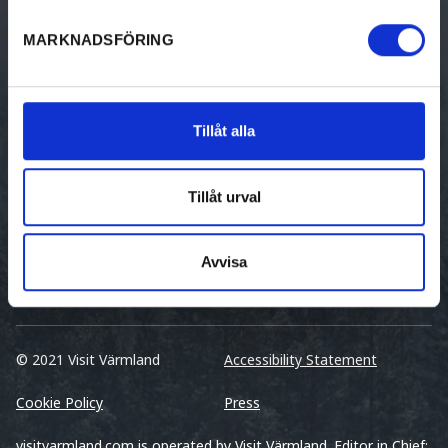
Cottages
MARKNADSFÖRING
Hostel
Unique Accommodation
Tillåt alla
Guest Harbors
Tillåt urval
Avvisa
© 2021 Visit Värmland
Accessibility Statement
Cookie Policy
Press
visitvarmland.com is operated by Visit Värmland. Editor in Chief: