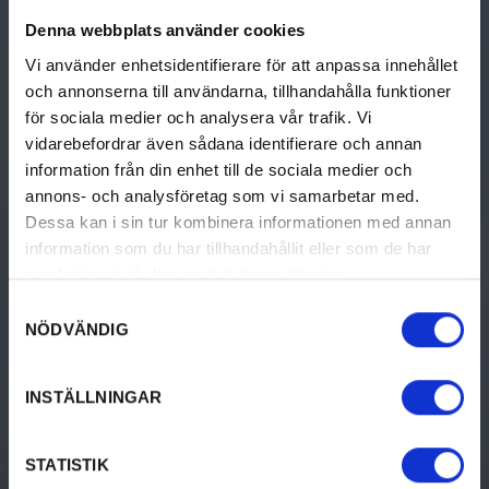
THINGS TO DO
DISCOVER VÄRMLAND
Denna webbplats använder cookies
Activities
Discover Värmland
Vi använder enhetsidentifierare för att anpassa innehållet
Culture & History
Travel to Värmland
och annonserna till användarna, tillhandahålla funktioner
för sociala medier och analysera vår trafik. Vi
Food & Drinks
Destinations i Värmland
vidarebefordrar även sådana identifierare och annan
information från din enhet till de sociala medier och
Accommodation
Tourist Information
annons- och analysföretag som vi samarbetar med.
Dessa kan i sin tur kombinera informationen med annan
Design & shopping
information som du har tillhandahållit eller som de har
Events
samlat in när du har använt deras tjänster.
Samtyckesval
NÖDVÄNDIG
ACCOMMODATION
VACATION
INSTÄLLNINGAR
Camping
Vacation in Värmland
Hotel & Guest House
STATISTIK