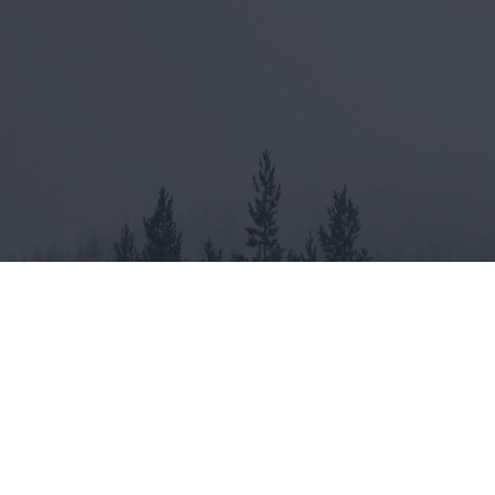
© 2021 Visit Värmland
Accessibility Statement
visitvarmland.com is operated by Visit Värmland. Editor in Chief: