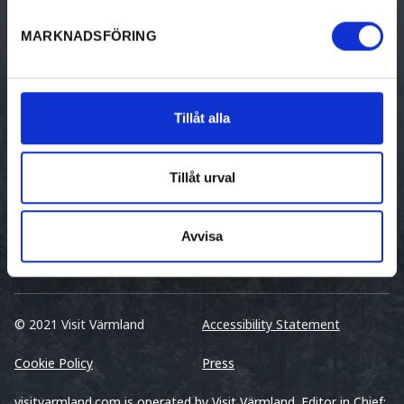
Cottages
MARKNADSFÖRING
Hostel
Unique Accommodation
Tillåt alla
Guest Harbors
Tillåt urval
Avvisa
© 2021 Visit Värmland
Accessibility Statement
Cookie Policy
Press
visitvarmland.com is operated by Visit Värmland. Editor in Chief: