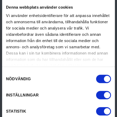
THINGS TO DO
DISCOVER VÄRMLAND
Denna webbplats använder cookies
Activities
Discover Värmland
Vi använder enhetsidentifierare för att anpassa innehållet
Culture & History
Travel to Värmland
och annonserna till användarna, tillhandahålla funktioner
för sociala medier och analysera vår trafik. Vi
Food & Drinks
Destinations i Värmland
vidarebefordrar även sådana identifierare och annan
information från din enhet till de sociala medier och
Accommodation
Tourist Information
annons- och analysföretag som vi samarbetar med.
Dessa kan i sin tur kombinera informationen med annan
Design & shopping
information som du har tillhandahållit eller som de har
Events
samlat in när du har använt deras tjänster.
Samtyckesval
NÖDVÄNDIG
ACCOMMODATION
VACATION
INSTÄLLNINGAR
Camping
Vacation in Värmland
Hotel & Guest House
STATISTIK