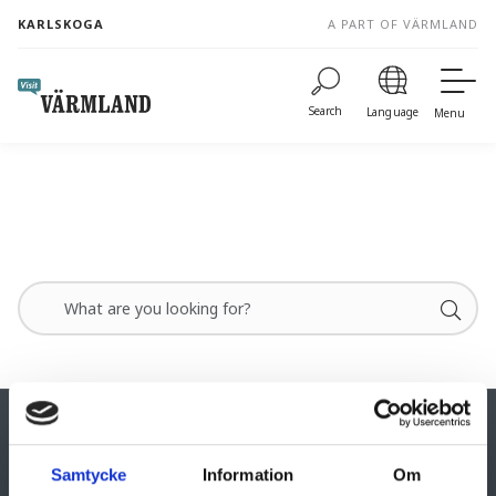
to
KARLSKOGA
A PART OF VÄRMLAND
content
Search
Language
Menu
Karlskoga Tourist Information
Samtycke
Information
Om
Katrinedalsgatan 4