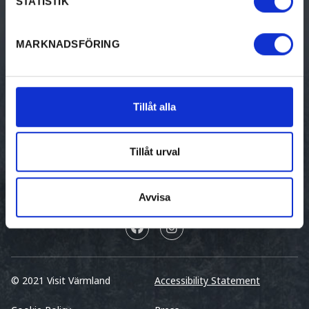
STATISTIK
DISCOVER VÄRMLAND
VACATION
Discover Värmland
Vacation in Värmland
MARKNADSFÖRING
Travel to Värmland
Destinations i Värmland
Tillåt alla
Tourist Information
Tillåt urval
Avvisa
© 2021 Visit Värmland
Accessibility Statement