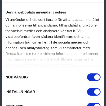
691 31 Karlskoga
tel +46 (0)586-61 000
e-post
info@karlskoga.se
Denna webbplats använder cookies
Vi använder enhetsidentifierare för att anpassa innehållet
och annonserna till användarna, tillhandahålla funktioner
för sociala medier och analysera vår trafik. Vi
THINGS TO DO
ACCOMMODATION
vidarebefordrar även sådana identifierare och annan
Activities
Camping
information från din enhet till de sociala medier och
annons- och analysföretag som vi samarbetar med.
Culture & History
Hotel & Guest House
Dessa kan i sin tur kombinera informationen med annan
information som du har tillhandahållit eller som de har
Food & Drinks
Cottages
samlat in när du har använt deras tjänster.
Accommodation
Hostel
Samtyckesval
NÖDVÄNDIG
Design & shopping
Unique Accommodation
Events
Guest Harbors
INSTÄLLNINGAR