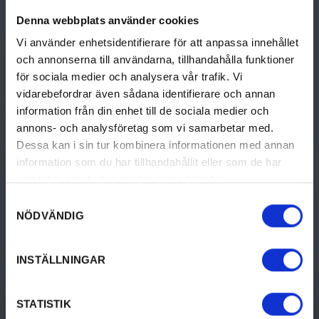
GÖRA
UPPTÄCK VÄRMLAND
Denna webbplats använder cookies
Aktiviteter
Resa hit
Vi använder enhetsidentifierare för att anpassa innehållet
Kultur & historia
Destinationer i Värmland
och annonserna till användarna, tillhandahålla funktioner
för sociala medier och analysera vår trafik. Vi
Mat & dryck
Turistinformation
vidarebefordrar även sådana identifierare och annan
information från din enhet till de sociala medier och
Boende
Destination Värmland
annons- och analysföretag som vi samarbetar med.
Dessa kan i sin tur kombinera informationen med annan
Design & shopping
information som du har tillhandahållit eller som de har
Evenemang
samlat in när du har använt deras tjänster.
Samtyckesval
NÖDVÄNDIG
BO
INSTÄLLNINGAR
Bed & breakfast
Camping
STATISTIK