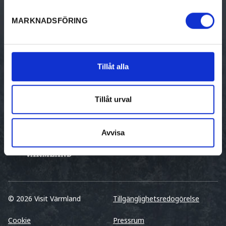
Hotell & pensionat
MARKNADSFÖRING
Stugor
Vandrarhem
Tillåt alla
Ställplatser
Unika boenden
Tillåt urval
Gästhamnar
Avvisa
© 2026 Visit Värmland
Tillgänglighetsredogörelse
Cookie
Pressrum