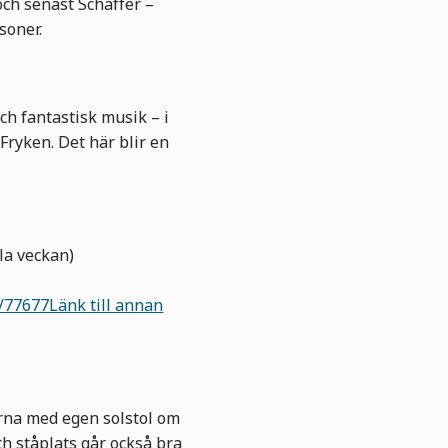
ch senast Schaffer –
soner.
ch fantastisk musik – i
 Fryken. Det här blir en
la veckan)
nt/77677Länk
till annan
ärna med egen solstol om
ch ståplats går också bra