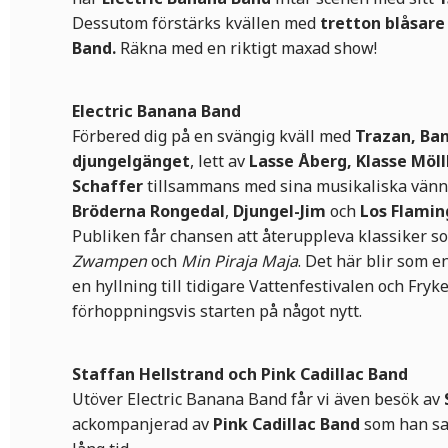
Dessutom förstärks kvällen med
tretton blåsare
Band.
Räkna med en riktigt maxad show!
Electric Banana Band
Förbered dig på en svängig kväll med
Trazan, Ba
djungelgänget
, lett av
Lasse Åberg, Klasse Möl
Schaffer
tillsammans med sina musikaliska vänne
Bröderna Rongedal
,
Djungel-Jim
och
Los Flamin
Publiken får chansen att återuppleva klassiker 
Zwampen
och
Min Piraja Maja
. Det här blir som e
en hyllning till tidigare Vattenfestivalen och Fryk
förhoppningsvis starten på något nytt.
Staffan Hellstrand och Pink Cadillac Band
Utöver Electric Banana Band får vi även besök av
ackompanjerad av
Pink Cadillac Band
som han sa