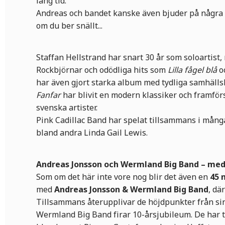
lång tid.
Andreas och bandet kanske även bjuder på några ro
om du ber snällt...
Staffan Hellstrand har snart 30 år som soloartist
Rockbjörnar och odödliga hits som
Lilla fågel blå
o
har även gjort starka album med tydliga samhäll
Fanfar
har blivit en modern klassiker och framförs
svenska artister.
Pink Cadillac Band har spelat tillsammans i mån
bland andra Linda Gail Lewis.
Andreas Jonsson och Wermland Big Band – med
Som om det här inte vore nog blir det även en
45 
med
Andreas Jonsson & Wermland Big Band
, dä
Tillsammans återupplivar de höjdpunkter från sin
Wermland Big Band firar 10-årsjubileum. De har 