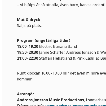
– vi hjälps åt så att alla, även barn, kan se ordentl
Mat & dryck
Säljs på plats.
Program (ungefärliga tider)
18:00–19:20
Electric Banana Band
19:50–20:30
Janne Schaffer, Andreas Jonsson & W
21:00–22:30
Staffan Hellstrand & Pink Cadillac Ba
Runt klockan 16.00–18.00 blir det även mindre ev
kommer!
Arrangör
Andreas Jonsson Music Productions
, i samarbe
Frågor och info:
www.andreasjonssonmusic.co