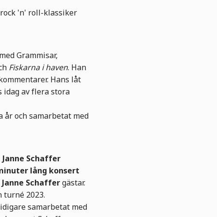
ck 'n' roll-klassiker
, med Grammisar,
ch
Fiskarna i haven
. Han
skommentarer. Hans låt
 idag av flera stora
ga år och samarbetat med
 Janne Schaffer
minuter lång konsert
r
Janne Schaffer
gästar.
 turné 2023.
tidigare samarbetat med