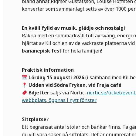
bland annat Rigmor Gustafsson, Louise Hoffsten o
konserter som sammanlagt setts av över 1000 per
En kväll fylld av musik, glädje och nostalgi
Räkna med en sommarkväll full av sväng, energi o
hjärtat av Kil och en av de vackraste platserna vid
bananepisk fest
för hela familjen!
Praktisk information
Lördag 15 augusti 2026
(i samband med Kil he
Udden vid Södra Fryken, vid Freja café
Biljetter
säljs via Nortic,
nortic.se/ticket/eve
webbplats, öppnas i nytt fönster.
Sittplatser
Ett begränsat antal stolar och bänkar finns. Ta g
du vill vara säker på sittplats. Det är onumrerat o