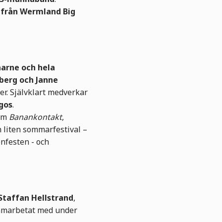
 från Wermland Big
narne och hela
lberg och Janne
r. Självklart medverkar
gos
.
som
Banankontakt
,
n liten sommarfestival –
enfesten - och
Staffan Hellstrand
,
marbetat med under