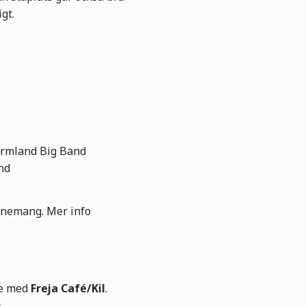
igt.
ermland Big Band
nd
enemang. Mer info
te med
Freja Café/Kil
.
m