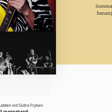
Sommare
bananj
å udden vid Södra Fryken
3-mannaband
!