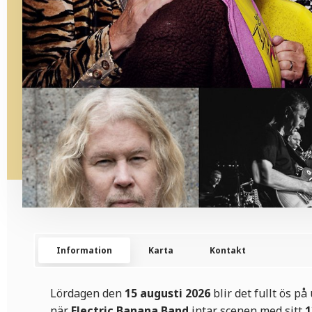
Information
Karta
Kontakt
Lördagen den
15 augusti 2026
blir det fullt ös p
när
Electric Banana Band
intar scenen med sitt
1