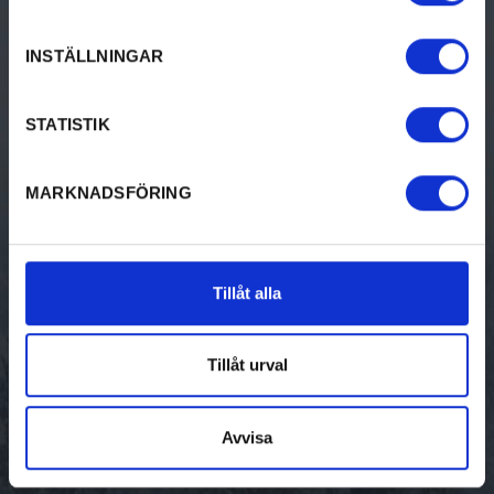
Events
INSTÄLLNINGAR
ACCOMMODATION
STATISTIK
Bed & breakfast
MARKNADSFÖRING
Camping
Hotel & Guest House
Tillåt alla
Cottages
Hostel
Tillåt urval
Unique Accommodation
Avvisa
Guest Harbors