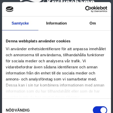
Visit Kristinehamn
Samtycke
Information
Om
Södra Torget 3, 681 84 Kristinehamn
Tel: +46 (0)550 881 87
turist@kristinehamn.se
Denna webbplats använder cookies
Vi använder enhetsidentifierare för att anpassa innehållet
och annonserna till användarna, tillhandahålla funktioner
THINGS TO DO
DISCOVER
för sociala medier och analysera vår trafik. Vi
vidarebefordrar även sådana identifierare och annan
Activities
Your guide to
Kristinehamn
information från din enhet till de sociala medier och
Culture & History
annons- och analysföretag som vi samarbetar med.
Travel to Kristinehamn
Dessa kan i sin tur kombinera informationen med annan
Food & Drinks
information som du har tillhandahållit eller som de har
Kristinehamn Tourist
samlat in när du har använt deras tjänster.
Accommodation
Office
Samtyckesval
Design & shopping
NÖDVÄNDIG