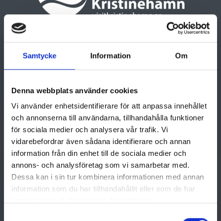
Visit Kristinehamn
Södra Torget 3, 681 84 Kristinehamn
Samtycke
Information
Om
Tel: +46 (0)550 881 87
turist@kristinehamn.se
Denna webbplats använder cookies
Vi använder enhetsidentifierare för att anpassa innehållet
GÖRA
UPPTÄCK
och annonserna till användarna, tillhandahålla funktioner
för sociala medier och analysera vår trafik. Vi
Aktiviteter
Din guide till Kristinehamn
vidarebefordrar även sådana identifierare och annan
Kultur & historia
Resa till Kristinehamn
information från din enhet till de sociala medier och
annons- och analysföretag som vi samarbetar med.
Mat & dryck
Kristinehamns Turistbyrå
Dessa kan i sin tur kombinera informationen med annan
information som du har tillhandahållit eller som de har
Boende
Om Kristinehamn
samlat in när du har använt deras tjänster.
Design & shopping
Destination Värmland
Samtyckesval