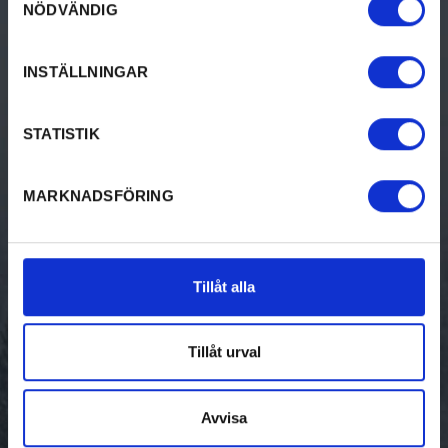
NÖDVÄNDIG
Evenemang
INSTÄLLNINGAR
BO
VISIT KRISTINEHAMN
STATISTIK
Bed & breakfast
Anmäl ditt evenemang
Camping
Besöksnäringen
MARKNADSFÖRING
Hotell & pensionat
Stugor
Tillåt alla
Vandrarhem
Tillåt urval
Ställplatser
Unika boenden
Avvisa
Gästhamnar