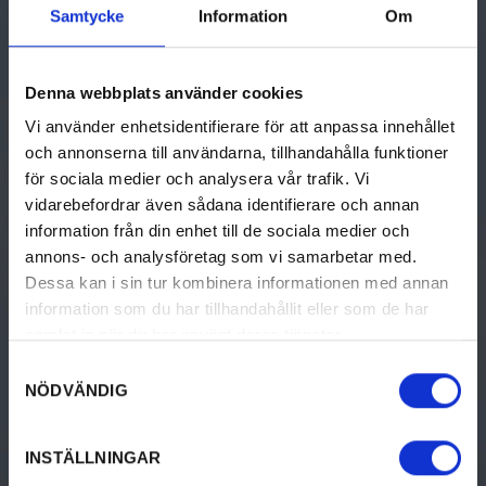
Munkfors-Ransäter turistinformation
Samtycke
Information
Om
Tallåsvägen 12
684 31 Munkfors
+46 563-54 10 81
Denna webbplats använder cookies
tourist@munkfors.se
Vi använder enhetsidentifierare för att anpassa innehållet
och annonserna till användarna, tillhandahålla funktioner
för sociala medier och analysera vår trafik. Vi
vidarebefordrar även sådana identifierare och annan
GÖRA
UPPTÄCK VÄRMLAND
information från din enhet till de sociala medier och
annons- och analysföretag som vi samarbetar med.
Aktiviteter
Destinationer i Värmland
Dessa kan i sin tur kombinera informationen med annan
Kultur & historia
Destination Värmland
information som du har tillhandahållit eller som de har
samlat in när du har använt deras tjänster.
Mat & dryck
Samtyckesval
NÖDVÄNDIG
Boende
Design & shopping
INSTÄLLNINGAR