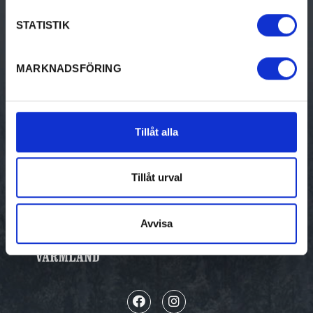
Evenemang
STATISTIK
BO
MARKNADSFÖRING
Bed & breakfast
Camping
Tillåt alla
Stugor
Vandrarhem
Tillåt urval
Avvisa