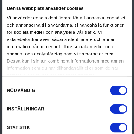
THINGS TO DO
DISCOVER VÄRMLAND
Denna webbplats använder cookies
Activities
Discover Värmland
Vi använder enhetsidentifierare för att anpassa innehållet
Culture & History
Travel to Värmland
och annonserna till användarna, tillhandahålla funktioner
för sociala medier och analysera vår trafik. Vi
Food & Drinks
Destinations i Värmland
vidarebefordrar även sådana identifierare och annan
information från din enhet till de sociala medier och
Accommodation
Tourist Information
annons- och analysföretag som vi samarbetar med.
Dessa kan i sin tur kombinera informationen med annan
Design & shopping
information som du har tillhandahållit eller som de har
Events
samlat in när du har använt deras tjänster.
Samtyckesval
NÖDVÄNDIG
ACCOMMODATION
VACATION
INSTÄLLNINGAR
Camping
Vacation in Värmland
Hotel & Guest House
STATISTIK