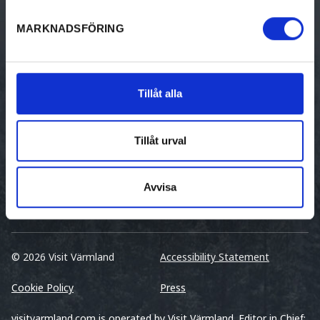
Cottages
MARKNADSFÖRING
Hostel
Unique Accommodation
Tillåt alla
Guest Harbors
Tillåt urval
Avvisa
© 2026 Visit Värmland
Accessibility Statement
Cookie Policy
Press
visitvarmland.com is operated by Visit Värmland. Editor in Chief: