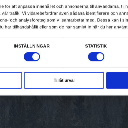
Aktiviteter
Upptäck Värmland
e för att anpassa innehållet och annonserna till användarna, tillh
vår trafik. Vi vidarebefordrar även sådana identifierare och anna
Kultur & historia
Resa hit
nnons- och analysföretag som vi samarbetar med. Dessa kan i sin
har tillhandahållit eller som de har samlat in när du har använt 
Mat & dryck
Destinationer i Värmland
Boende
Turistinformation
INSTÄLLNINGAR
STATISTIK
Design & shopping
Destination Värmland
Evenemang
Tillåt urval