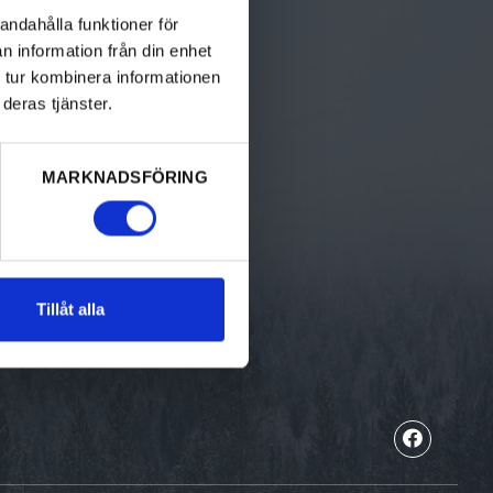
Bed & breakfast
andahålla funktioner för
n information från din enhet
Camping
 tur kombinera informationen
deras tjänster.
Hotell & pensionat
Stugor
MARKNADSFÖRING
Vandrarhem
Ställplatser
Unika boenden
Tillåt alla
Gästhamnar