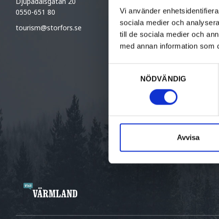
Djupadalsgatan 20
Vi använder enhetsidentifierar
0550-651 80
sociala medier och analysera 
tourism@storfors.se
till de sociala medier och a
med annan information som du 
Samtyckesval
NÖDVÄNDIG
Avvisa