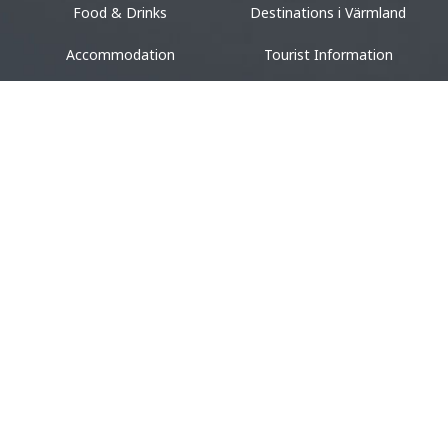
Food & Drinks
Destinations i Värmland
Accommodation
Tourist Information
Design & shopping
Events
ACCOMMODATION
VACATION
Camping
Vacation in Värmland
Hotel & Guest House
Cottages
Hostel
Unique Accommodation