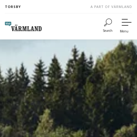
to
TORSBY
A PART OF VÄRMLAND
content
Search
Menu