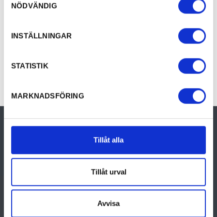
To visitsaffle.se
NÖDVÄNDIG
INSTÄLLNINGAR
Evenemang
SHOW ALL
STATISTIK
MARKNADSFÖRING
Tillåt alla
THINGS TO DO
DISCOVER VÄRMLAND
Tillåt urval
Activities
Discover Värmland
Culture & History
Travel to Värmland
Avvisa
Food & Drinks
Destinations i Värmland