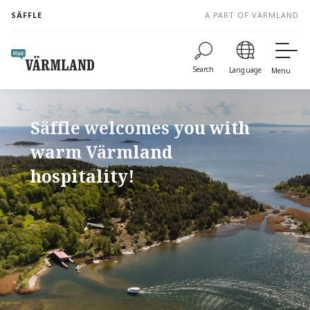
to
SÄFFLE
A PART OF VÄRMLAND
content
Search
Language
Menu
Säffle welcomes you with
warm Värmland
hospitality!