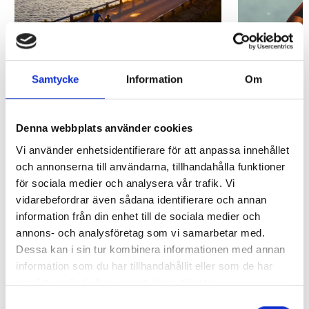
Activities
Events
SHOW ACTIVITIES
SHOW EVEN
Samtycke
Information
Om
Denna webbplats använder cookies
Vi använder enhetsidentifierare för att anpassa innehållet
och annonserna till användarna, tillhandahålla funktioner
Explore, taste, and slow down in your own
för sociala medier och analysera vår trafik. Vi
time. Here, hidden gems, unexpected flavours,
vidarebefordrar även sådana identifierare och annan
information från din enhet till de sociala medier och
and memorable encounters await. Säffle gives
annons- och analysföretag som vi samarbetar med.
you moments to hold on to – a slice of the
Dessa kan i sin tur kombinera informationen med annan
good life.
information som du har tillhandahållit eller som de har
samlat in när du har använt deras tjänster.
Samtyckesval