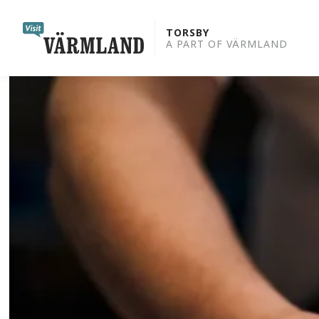
to
content
TORSBY
A PART OF VÄRMLAND