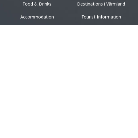
Food & Drinks
Destinations i Värmland
Accommodation
Tourist Information
Design & shopping
Events
ACCOMMODATION
VACATION
Camping
Vacation in Värmland
Hotel & Guest House
Cottages
Hostel
Unique Accommodation