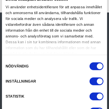
Recent Comments
Vi använder enhetsidentifierare för att anpassa innehållet
och annonserna till användarna, tillhandahålla funktioner
för sociala medier och analysera vår trafik. Vi
vidarebefordrar även sådana identifierare och annan
information från din enhet till de sociala medier och
annons- och analysföretag som vi samarbetar med.
Dessa kan i sin tur kombinera informationen med annan
UPPTÄCK VÄRMLAND
BO
information som du har tillhandahållit eller som de har
samlat in när du har använt deras tjänster.
Upptäck Värmland
Bed & breakfast
Samtyckesval
Resa hit
Camping
NÖDVÄNDIG
Destinationer i Värmland
Hotell & pensionat
INSTÄLLNINGAR
Turistinformation
Stugor
Vandrarhem
STATISTIK
Ställplatser