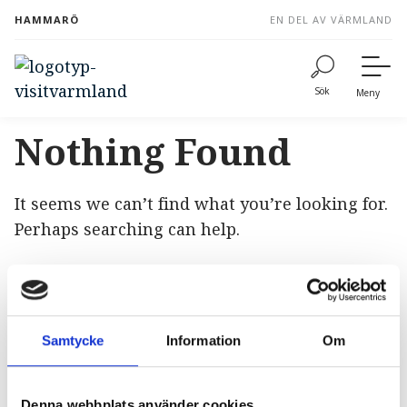
to
HAMMARÖ
EN DEL AV VÄRMLAND
content
Sök
Meny
Nothing Found
It seems we can’t find what you’re looking for.
Perhaps searching can help.
search
Samtycke
Information
Om
search
Denna webbplats använder cookies