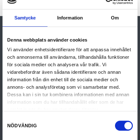
Neueste Kommentare
Samtycke
Information
Om
Denna webbplats använder cookies
GÖRA
UPPTÄCK VÄRMLAND
Vi använder enhetsidentifierare för att anpassa innehållet
och annonserna till användarna, tillhandahålla funktioner
Aktiviteter
Upptäck Värmland
för sociala medier och analysera vår trafik. Vi
Kultur & historia
Resa hit
vidarebefordrar även sådana identifierare och annan
information från din enhet till de sociala medier och
Mat & dryck
Destinationer i Värmland
annons- och analysföretag som vi samarbetar med.
Dessa kan i sin tur kombinera informationen med annan
Boende
Turistinformation
information som du har tillhandahållit eller som de har
samlat in när du har använt deras tjänster.
Design & shopping
Destination Värmland
Samtyckesval
Evenemang
NÖDVÄNDIG