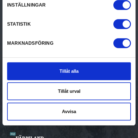
INSTÄLLNINGAR
BO
Bed & breakfast
STATISTIK
Camping
MARKNADSFÖRING
Hotell & pensionat
Stugor
Tillåt alla
Vandrarhem
Ställplatser
Tillåt urval
Unika boenden
Avvisa
Gästhamnar