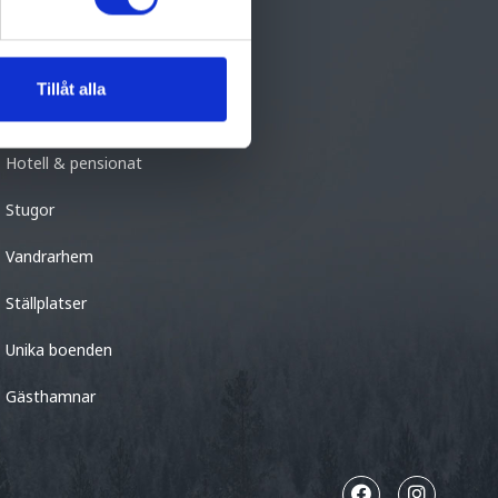
BO
Bed & breakfast
Tillåt alla
Camping
Hotell & pensionat
Stugor
Vandrarhem
Ställplatser
Unika boenden
Gästhamnar