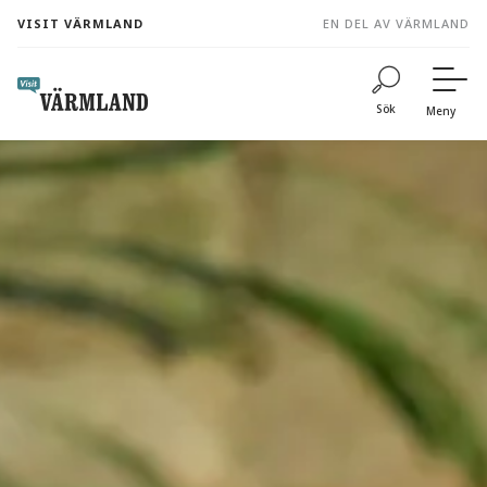
to
VISIT VÄRMLAND
EN DEL AV VÄRMLAND
content
Sök
Meny