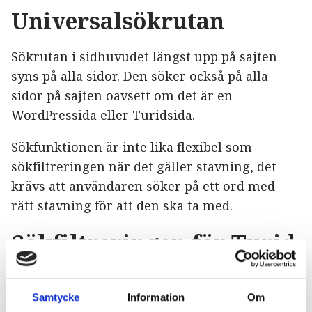
Universalsökrutan
Sökrutan i sidhuvudet längst upp på sajten
syns på alla sidor. Den söker också på alla
sidor på sajten oavsett om det är en
WordPressida eller Turidsida.
Sökfunktionen är inte lika flexibel som
sökfiltreringen när det gäller stavning, det
krävs att användaren söker på ett ord med
rätt stavning för att den ska ta med.
Sökfiltreringen för Turid
Funktionen som listar alla Turidprodukter på
sajten heter Algolia och dess filtrering
Samtycke
Information
Om