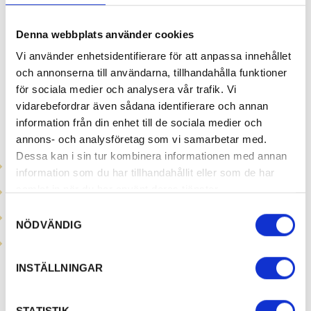
fungerar annorlunda jämfört med
universalsöket. Den är inte lika känslig för
Denna webbplats använder cookies
felstavningar och kan söka på orden allt
Vi använder enhetsidentifierare för att anpassa innehållet
eftersom man skriver.
och annonserna till användarna, tillhandahålla funktioner
för sociala medier och analysera vår trafik. Vi
Den filtrerar endast på produkter och
vidarebefordrar även sådana identifierare och annan
evenemang i Turid och enbart på dessa fält
information från din enhet till de sociala medier och
där det finns information:
annons- och analysföretag som vi samarbetar med.
Dessa kan i sin tur kombinera informationen med annan
Rubrik
information som du har tillhandahållit eller som de har
Ingress
samlat in när du har använt deras tjänster.
Samtyckesval
Kommun
NÖDVÄNDIG
Plats
INSTÄLLNINGAR
Söker man på ett ord i brödtexten som inte
finns med i något av fälten ovan kommer den
alltså inte filtreras fram i listningen för
STATISTIK