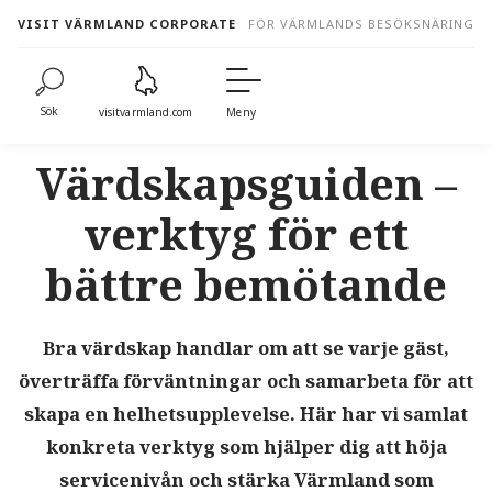
to
VISIT VÄRMLAND CORPORATE
FÖR VÄRMLANDS BESÖKSNÄRING
content
Sök
visitvarmland.com
Meny
Värdskapsguiden –
verktyg för ett
bättre bemötande
Bra värdskap handlar om att se varje gäst,
överträffa förväntningar och samarbeta för att
skapa en helhetsupplevelse. Här har vi samlat
konkreta verktyg som hjälper dig att höja
servicenivån och stärka Värmland som