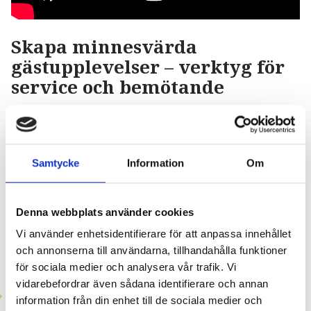
Skapa minnesvärda
gästupplevelser – verktyg för
service och bemötande
I våra verktyg ingår en värdskapsfilm, en
praktisk checklista och en guide med nycklar
till ett framgångsrikt gästbemötande. Det är
Samtycke
Information
Om
helheten som räknas – varje möte bidrar till
att göra Värmland till ett av Sveriges bästa
besöksmål. Ta del av våra verktyg och bli en
Denna webbplats använder cookies
del av ett starkare värdskap!
Vi använder enhetsidentifierare för att anpassa innehållet
och annonserna till användarna, tillhandahålla funktioner
Genom vårt material får du lära dig:
för sociala medier och analysera vår trafik. Vi
vidarebefordrar även sådana identifierare och annan
Hur du kan ge gästerna ett varmt och
information från din enhet till de sociala medier och