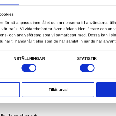
mathantverkare, caféer, guider, gårdsbutiker.
cookies
e för att anpassa innehållet och annonserna till användarna, tillh
vår trafik. Vi vidarebefordrar även sådana identifierare och anna
nnons- och analysföretag som vi samarbetar med. Dessa kan i sin
eanledningarna till och öka utbudet i regionen kopp
har tillhandahållit eller som de har samlat in när du har använt 
iga aktiviteter kopplade till natur och kultur har s
h dryck och fler företagare arbetar medreseanledni
ig själva och för platsen. Det finns än större samv
INSTÄLLNINGAR
STATISTIK
gen förstår och utnyttjar möjligheterna av att sa
nomförts har lyft området till ett naturligt val f
Tillåt urval
kter, insatserna har visat på en bredd inom områd
 mer av destinationen.