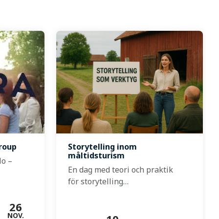
Group
Storytelling inom
måltidsturism
lo –
En dag med teori och praktik
för storytelling…
26
NOV.