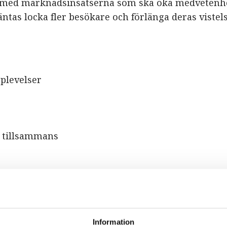
ta med marknadsinsatserna som ska öka medveten
äntas locka fler besökare och förlänga deras vistel
plevelser
h tillsammans
varmland.com
av aktiviteter i projektet?
små och medelstora företag i regionen som arbetar
Information