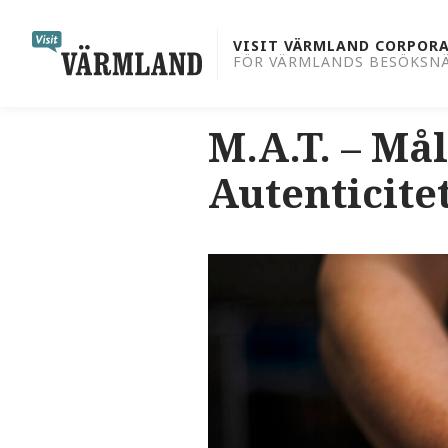
to
content
VISIT VÄRMLAND CORPOR
FÖR VÄRMLANDS BESÖKSN
M.A.T. – Må
Autenticite