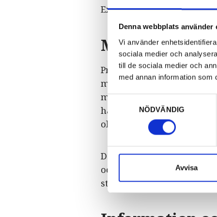
Exempelvis, restauranger, 
Denna webbplats använder 
Mål
Vi använder enhetsidentifierar
sociala medier och analysera 
till de sociala medier och a
Projektet ska ha stärkt res
med annan information som du 
måltidsupplevelser. Befintl
med kopplingar till mat oc
Samtyckesval
hållbart företagande för s
NÖDVÄNDIG
olika delar av besöksnärin
De marknadsinsatser som ge
Avvisa
och uppleva hållbara produ
stanna längre och uppleva