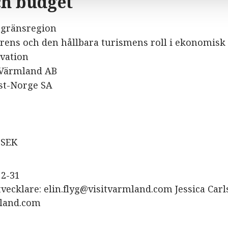
ch budget
l gränsregion
urens och den hållbara turismens roll i ekonomisk 
ovation
t Värmland AB
Øst-Norge SA
 SEK
12-31
tvecklare:
elin.flyg@visitvarmland.com
Jessica Carl
mland.com