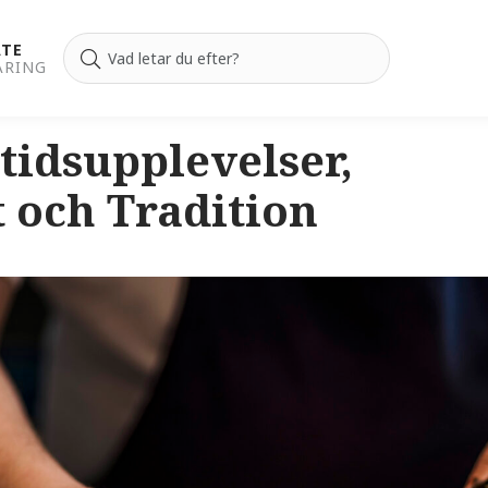
ATE
ÄRING
ltidsupplevelser,
t och Tradition