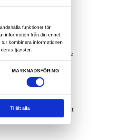
andahålla funktioner för
n information från din enhet
 tur kombinera informationen
lat till
deras tjänster.
tärkt sin helhetsupplevelse
ngen för att skapa ett
erkan mellan aktörer inom
MARKNADSFÖRING
marbeta
ör besökare som vill resa
Tillåt alla
et som gör det möjliga att