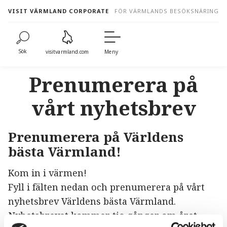
to
VISIT VÄRMLAND CORPORATE
FÖR VÄRMLANDS BESÖKSNÄRING
content
Sök
visitvarmland.com
Meny
Prenumerera på
vårt nyhetsbrev
Prenumerera på Världens
bästa Värmland!
Kom in i värmen!
Fyll i fälten nedan och prenumerera på vårt
nyhetsbrev Världens bästa Värmland.
Nyhetsbrevet kommer tio gånger om året