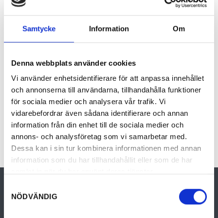
med uppdateringar som rör den värmländska
besöksnäringen, Visit Värmland och med tips
för dig som är företagare.
Samtycke
Information
Om
NAMN:
Denna webbplats använder cookies
Vi använder enhetsidentifierare för att anpassa innehållet
E-POST: *
och annonserna till användarna, tillhandahålla funktioner
för sociala medier och analysera vår trafik. Vi
DINA UPPGIFTER KOMMER INTE ATT DELAS MED TREDJE PART OCH
vidarebefordrar även sådana identifierare och annan
HANTERAS I ENLIGHET MED GDPR.
information från din enhet till de sociala medier och
Prenumerera
annons- och analysföretag som vi samarbetar med.
Dessa kan i sin tur kombinera informationen med annan
information som du har tillhandahållit eller som de har
samlat in när du har använt deras tjänster.
Samtyckesval
NÖDVÄNDIG
Press
Pressrum