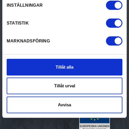
INSTÄLLNINGAR
Bildbank
Varumärket Värmland
STATISTIK
MARKNADSFÖRING
Om Visit Värmland
Kontakt
Tillåt alla
Om Visit Värmland
Gör praktik hos oss
Tillåt urval
Avvisa