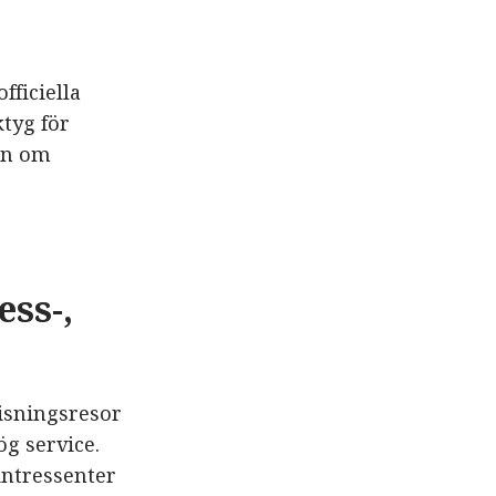
fficiella
tyg för
en om
ess-,
visningsresor
ög service.
intressenter