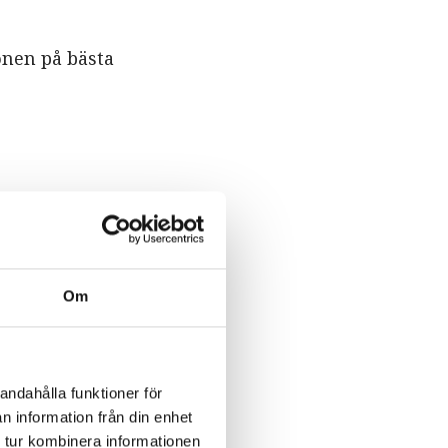
onen på bästa
Om
där besökaren
 För att vara
andahålla funktioner för
 antingen
n information från din enhet
 tur kombinera informationen