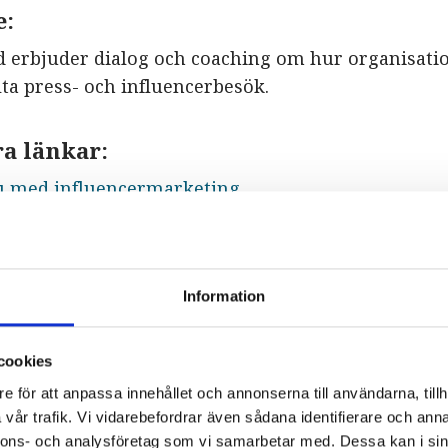
e:
d erbjuder dialog och coaching om hur organisati
lta press- och influencerbesök.
a länkar
:
du med influencermarketing
digitalt hem
Information
n har ett digitalt hem, till exempel en webbplats 
cookies
ation om vilka produkter och tjänster som erbjuds.
e för att anpassa innehållet och annonserna till användarna, tillh
ftig bör relevant information finnas på engelska,
vår trafik. Vi vidarebefordrar även sådana identifierare och anna
av eller hela webbplatsen.
nnons- och analysföretag som vi samarbetar med. Dessa kan i sin