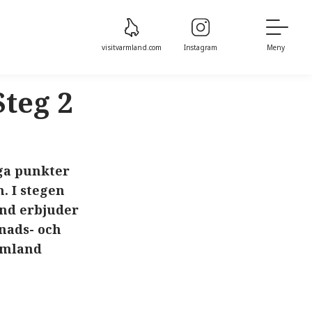
visitvarmland.com
Instagram
Meny
Steg 2
iga punkter
. I stegen
and erbjuder
knads- och
ärmland