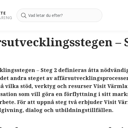
ATE
ÄRING
sutvecklingsstegen – 
cklingsstegen
–
Steg 2 definieras åtta nödvänd
i det andra steget av affärsutvecklingsprocessen
å vilka stöd, verktyg och resurser Visit Värml
sation som vill göra en förflyttning i sitt mar
rbete. För att uppnå steg två erbjuder Visit V
givning, dialog och utbildningstillfällen.