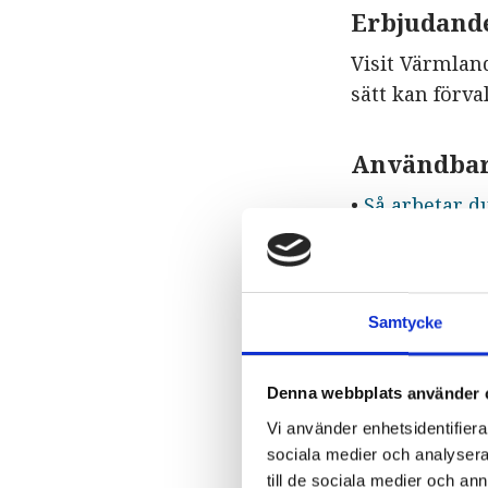
Erbjudand
Visit Värmlan
sätt kan förva
Användbar
•
Så arbetar 
2.5 Ett 
Samtycke
Organisatione
Denna webbplats använder 
finner inform
Vi använder enhetsidentifierar
konkurrenskra
sociala medier och analysera 
utvalda delar 
till de sociala medier och a