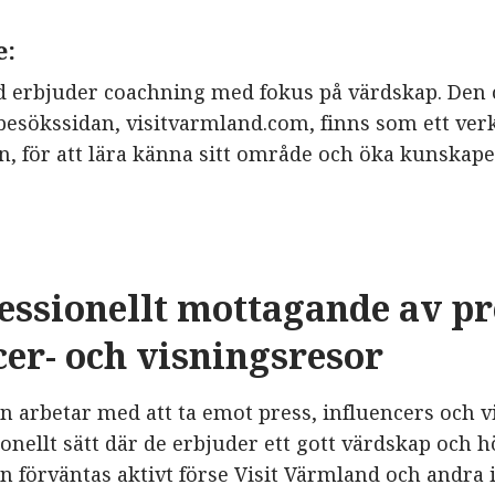
e:
d erbjuder coachning med fokus på värdskap. Den o
esökssidan, visitvarmland.com, finns som ett verk
n, för att lära känna sitt område och öka kunskap
fessionellt mottagande av pr
cer- och visningsresor
n arbetar med att ta emot press, influencers och 
ionellt sätt där de erbjuder ett gott värdskap och h
n förväntas aktivt förse Visit Värmland och andra 