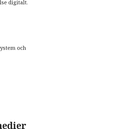
e digitalt.
system och
medier