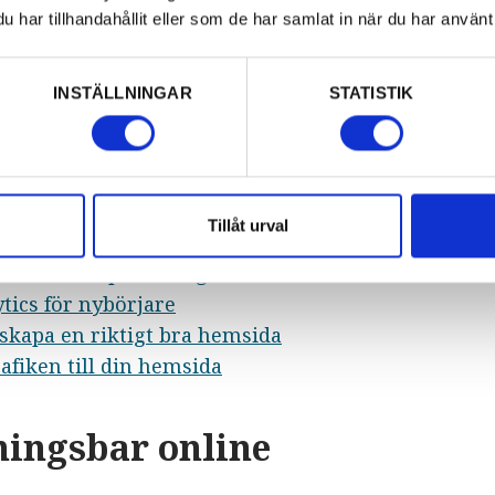
har tillhandahållit eller som de har samlat in när du har använt 
e:
INSTÄLLNINGAR
STATISTIK
 hänvisar till informationsmaterial för att intern
 till stödfunktioner i det regionala systemet, för
ng av extern konsulttjänst för webbutveckling.
a länkar
:
Tillåt urval
l Sökmotoroptimering – SEO
tics för nybörjare
 skapa en riktigt bra hemsida
afiken till din hemsida
ningsbar online