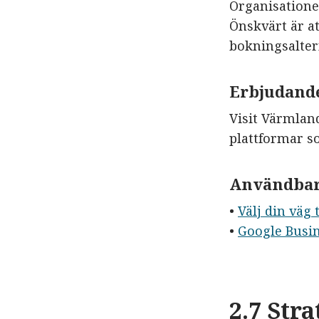
Organisationen
Önskvärt är at
bokningsaltern
Erbjudand
Visit Värmlan
plattformar s
Användbar
•
Välj din väg 
•
Google Busin
2.7 Str