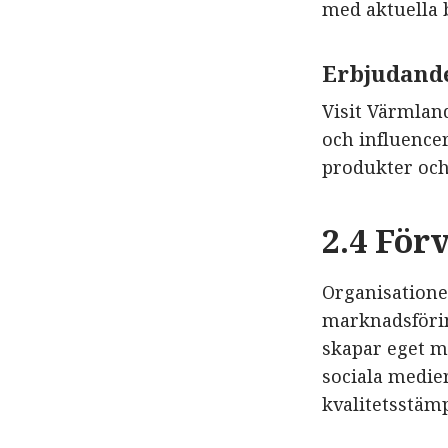
med aktuella b
Erbjudand
Visit Värmlan
och influencer
produkter och
2.4 För
Organisatione
marknadsförin
skapar eget ma
sociala medie
kvalitetsstämp