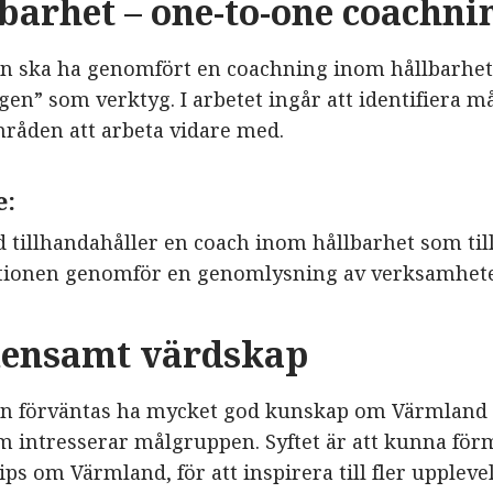
lbarhet – one-to-one coachni
n ska ha genomfört en coachning inom hållbarhe
n” som verktyg. I arbetet ingår att identifiera må
råden att arbeta vidare med.
e:
d tillhandahåller en coach inom hållbarhet som t
tionen genomför en genomlysning av verksamhet
mensamt värdskap
n förväntas ha mycket god kunskap om Värmland 
 intresserar målgruppen. Syftet är att kunna för
ps om Värmland, för att inspirera till fler upplevel