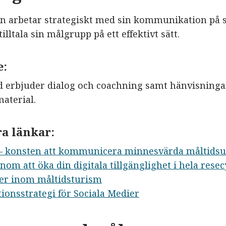
n arbetar strategiskt med sin kommunikation på s
tilltala sin målgrupp på ett effektivt sätt.
e:
d erbjuder dialog och coachning samt hänvisningar 
aterial.
a länkar:
 – konsten att kommunicera minnesvärda måltidsu
nom att öka din digitala tillgänglighet i hela rese
ier inom måltidsturism
onsstrategi för Sociala Medier