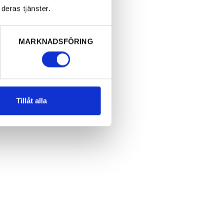
deras tjänster.
MARKNADSFÖRING
t bygga en
 möjlig
Tillåt alla