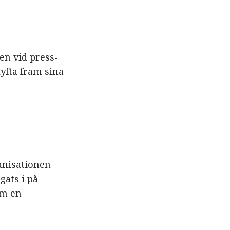
en vid press-
lyfta fram sina
anisationen
gats i på
om en