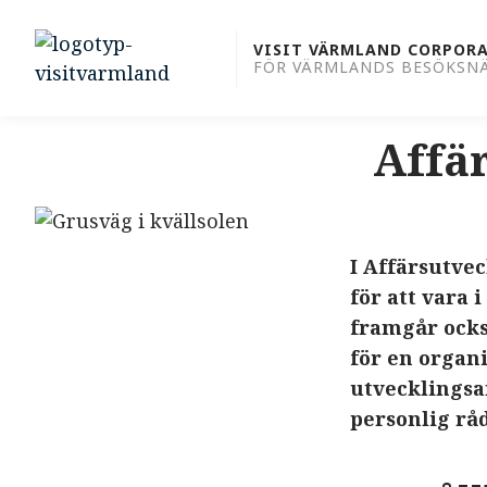
to
content
VISIT VÄRMLAND CORPOR
FÖR VÄRMLANDS BESÖKSN
Affär
I Affärsutve
för att vara 
framgår ocks
för en organi
utvecklingsa
personlig råd