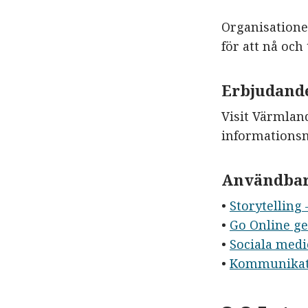
Organisatione
för att nå och 
Erbjudand
Visit Värmlan
informationsm
Användbar
•
Storytelling
•
Go Online ge
•
Sociala med
•
Kommunikati