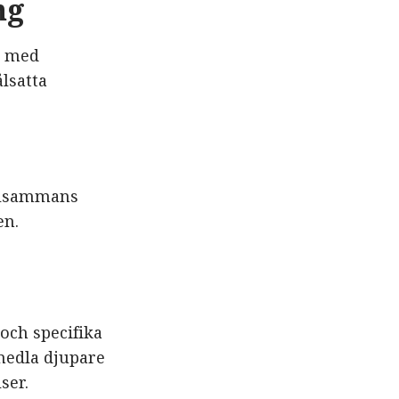
ng
t med
lsatta
illsammans
en.
och specifika
medla djupare
ser.