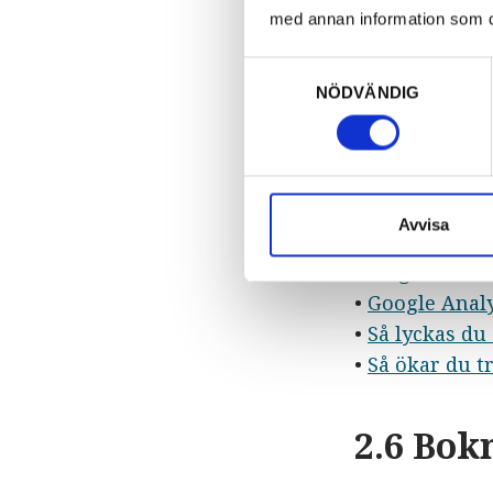
med annan information som du 
Erbjudand
Samtyckesval
NÖDVÄNDIG
Visit Värmland
webbplats samt
medfinansieri
Användbar
Avvisa
•
En guide til
•
Google Analy
•
Så lyckas du
•
Så ökar du tr
2.6 Bok