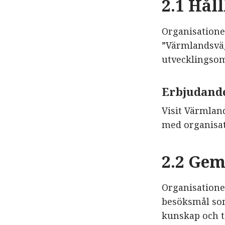
2.1 Hål
Organisatione
”Värmlandsväge
utvecklingsom
Erbjudand
Visit Värmlan
med organisa
2.2 Ge
Organisatione
besöksmål som
kunskap och ti