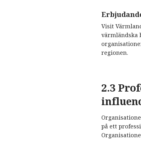
Erbjudand
Visit Värmlan
värmländska b
organisatione
regionen.
2.3 Pro
influen
Organisatione
på ett profess
Organisatione