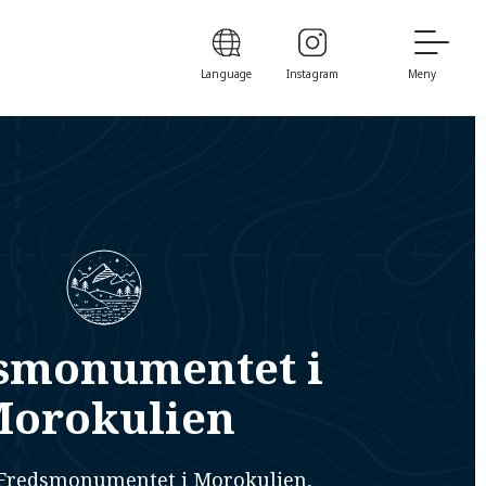
Language
Instagram
Meny
smonumentet i
orokulien
 Fredsmonumentet i Morokulien,