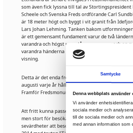
som även fick lyssna till tal av Stortingspresident
Scheele och Svenska Freds ordförande Carl Sund
är 18 meter högt och byggt i vit granit från Idefjo
Lars Johan Lehming. Tanken bakom utformninge
är ett gemensamt fundament varur de två ländern
varandra och högst upp står en norrman och en s
varandra händerna - gränsen går rakt mellan dem. 
visning.
Samtycke
Detta är det enda fredsmonumentet utefter den s
augusti varje år hålls en svensk-norsk fredsgudst
Framför Fredsmonumentet står riksröse nummer 6
Denna webbplats använder 
Vi använder enhetsidentifierar
sociala medier och analysera 
Att fritt kunna passera den svensk-norska gränsen
till de sociala medier och a
men stort för besökare från många andra länder. F
med annan information som du 
sevärdheter att besöka förutom Fredsmonumentet