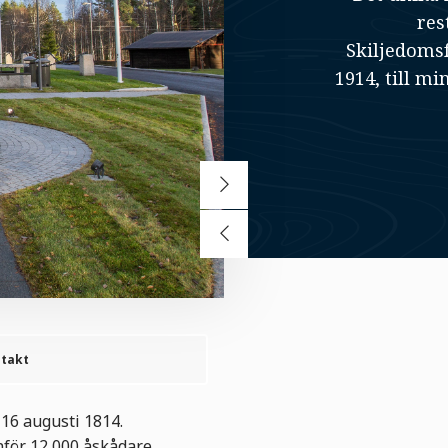
res
Skiljedoms
1914, till m
takt
 16 augusti 1814.
för 12 000 åskådare