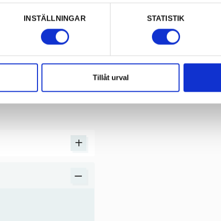
agod från Syd-Korea. Den
pulärt sätt att passera
INSTÄLLNINGAR
STATISTIK
Tillåt urval