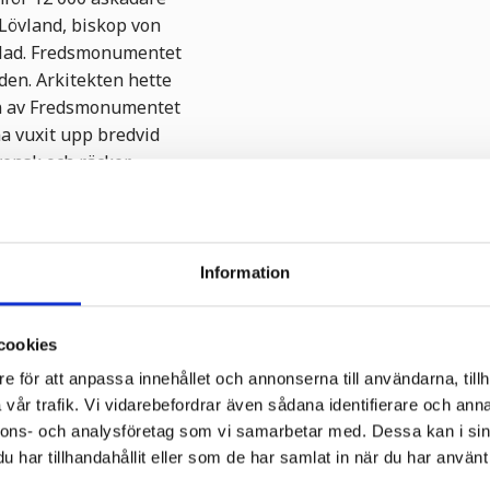
 Lövland, biskop von
blad. Fredsmonumentet
rden. Arkitekten hette
n av Fredsmonumentet
a vuxit upp bredvid
vensk och räcker
Möjlighet till guidad
Information
vensk-norska gränsen. I
jänst på platsen.
7 från 1754.
cookies
e för att anpassa innehållet och annonserna till användarna, tillh
vår trafik. Vi vidarebefordrar även sådana identifierare och anna
 är naturligt för oss,
nnons- och analysföretag som vi samarbetar med. Dessa kan i sin
redsplatsen har fler
har tillhandahållit eller som de har samlat in när du har använt 
. Fredsklockan från