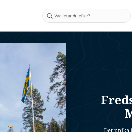
Fred
M
Det unika