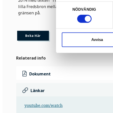
2014 med texten ”Tid för Fred” är placerad i en p
Samtyckesval
lilla Fredsbron mellan Sverige och Norge är ett po
NÖDVÄNDIG
gränsen på.
Boka Här
Avvisa
Relaterad info
Dokument
Länkar
youtube.com/watch