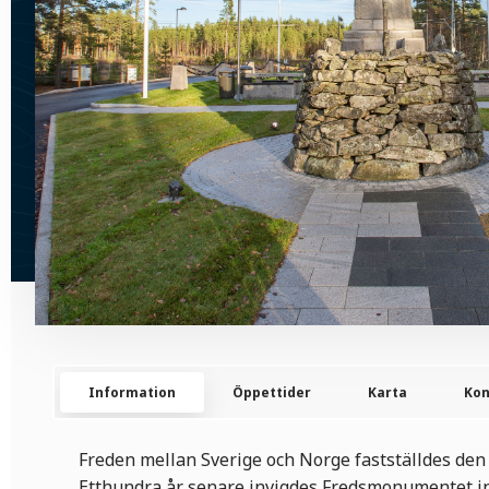
Information
Öppettider
Karta
Kon
Freden mellan Sverige och Norge fastställdes den
Etthundra år senare invigdes Fredsmonumentet in