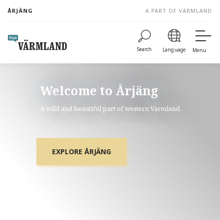
to
ÅRJÄNG
A PART OF VÄRMLAND
content
Search
Language
Menu
Welcome to Årjäng
A wild and beautiful part of western Värmland
EXPLORE ÅRJÄNG