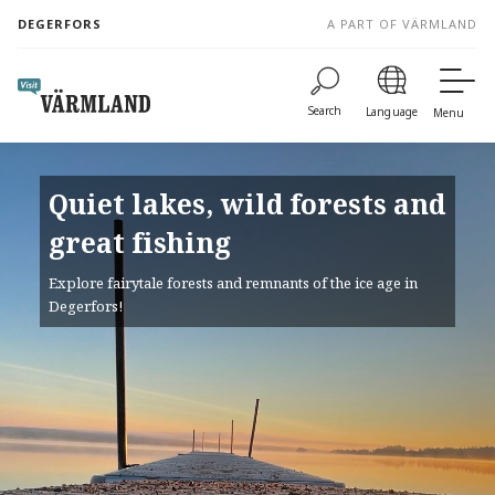
to
DEGERFORS
A PART OF VÄRMLAND
content
Search
Language
Menu
Quiet lakes, wild forests and
great fishing
Explore fairytale forests and remnants of the ice age in
Degerfors!