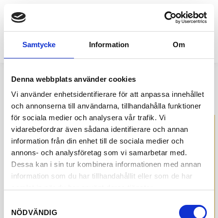
to
EDA
A PART OF VÄRMLAND
content
Samtycke
Information
Om
Search
Language
Menu
Denna webbplats använder cookies
Vi använder enhetsidentifierare för att anpassa innehållet
och annonserna till användarna, tillhandahålla funktioner
för sociala medier och analysera vår trafik. Vi
vidarebefordrar även sådana identifierare och annan
information från din enhet till de sociala medier och
annons- och analysföretag som vi samarbetar med.
Dessa kan i sin tur kombinera informationen med annan
information som du har tillhandahållit eller som de har
Discover Destination
samlat in när du har använt deras tjänster.
Eda
Samtyckesval
NÖDVÄNDIG