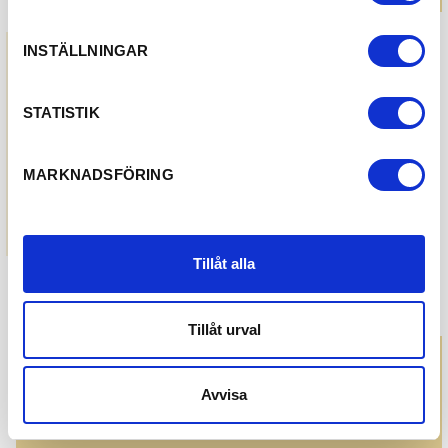
Combine shopping with skiing and an extra
overnight stay.
INSTÄLLNINGAR
Read more about Destination Eda
STATISTIK
MARKNADSFÖRING
Tillåt alla
Tillåt urval
Avvisa