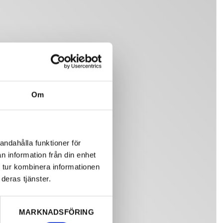
Om
andahålla funktioner för
n information från din enhet
 tur kombinera informationen
deras tjänster.
MARKNADSFÖRING