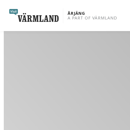
to
content
ÅRJÄNG
A PART OF VÄRMLAND