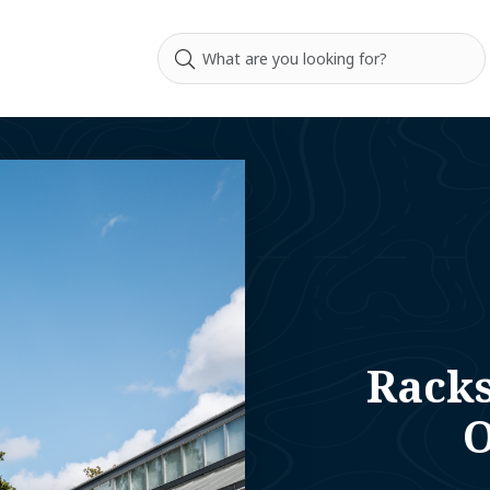
Rack
O