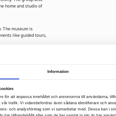
he home and studio of
h. The museum is
events like guided tours,
ts is to be found on the
Information
cookies
e för att anpassa innehållet och annonserna till användarna, tillh
vår trafik. Vi vidarebefordrar även sådana identifierare och anna
nnons- och analysföretag som vi samarbetar med. Dessa kan i sin
har tillhandahållit eller som de har samlat in när du har använt 