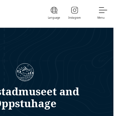
Language
Instagram
Menu
stadmuseet and
ppstuhage