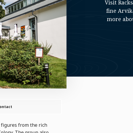
Visit Rack
fine Arvik
more abou
ontact
figures from the rich
 Colony. The group also