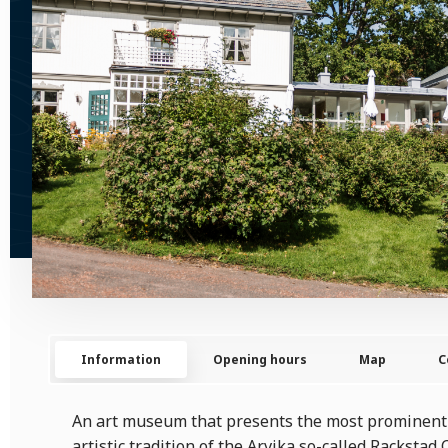
Information
Opening hours
Map
C
An art museum that presents the most prominent 
artistic tradition of the Arvika so-called Rackstad