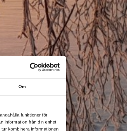
Om
andahålla funktioner för
n information från din enhet
 tur kombinera informationen