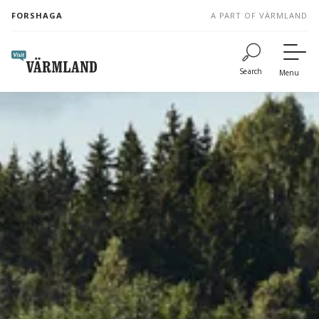
to
FORSHAGA
A PART OF VÄRMLAND
content
Search
Menu