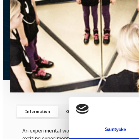
Information
Opening hours
Map
C
Samtycke
An experimental workshop in Alfred Nobel’s own l
exciting experiments for children of all ages. Test