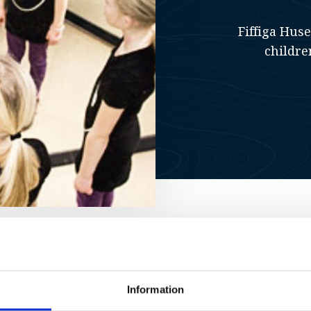
Fiffiga Hus
children
ontact
Information
aboratory full of
 surface tension in the