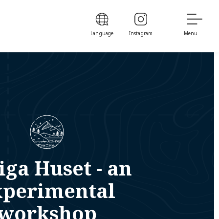
Language
Instagram
Menu
iga Huset - an
xperimental
workshop