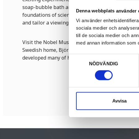
soap-bubble bath and listen to the echo in the ec
Denna webbplats använder 
foundations of science, technology and chemistry.
Vi använder enhetsidentifierar
and tailor a viewing or a programme to suit you.
sociala medier och analysera 
till de sociala medier och a
Visit the Nobel Museum in Karlskoga, which shows
med annan information som du 
Swedish home, Björkborns Manor, as well as the 
developed many of his inventions.
Samtyckesval
NÖDVÄNDIG
Avvisa