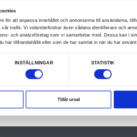
ho tube. Here are the
cookies
 We take groups all year
e för att anpassa innehållet och annonserna till användarna, tillh
vår trafik. Vi vidarebefordrar även sådana identifierare och anna
nnons- och analysföretag som vi samarbetar med. Dessa kan i sin
 Alfred Nobel’s last
har tillhandahållit eller som de har samlat in när du har använt 
laboratory where he
INSTÄLLNINGAR
STATISTIK
Tillåt urval