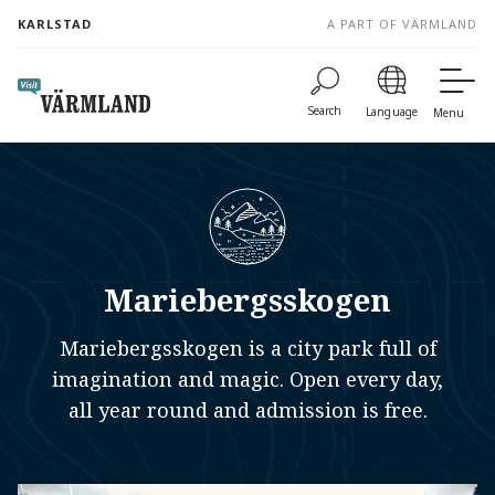
to
KARLSTAD
A PART OF VÄRMLAND
content
Search
Language
Menu
Mariebergsskogen
Mariebergsskogen is a city park full of
imagination and magic. Open every day,
all year round and admission is free.