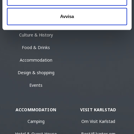
THINGS TO DO
UPPTÄCK KARLSTAD
Avvisa
Activities
Resa till Karlstad
Culture & History
Food & Drinks
Accommodation
Design & shopping
Events
ACCOMMODATION
VISIT KARLSTAD
Camping
Om Visit Karlstad
Hotel & Guest House
Beställ kartor om