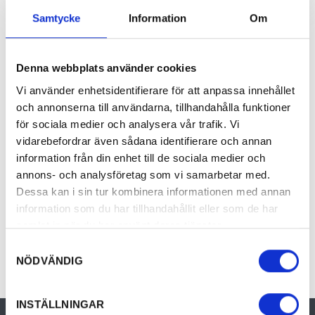
Samtycke
Information
Om
Läs mer om tillgänglighet för
Information
Map
Availability
Contact
Denna webbplats använder cookies
Vi använder enhetsidentifierare för att anpassa innehållet
No information available
och annonserna till användarna, tillhandahålla funktioner
för sociala medier och analysera vår trafik. Vi
vidarebefordrar även sådana identifierare och annan
information från din enhet till de sociala medier och
annons- och analysföretag som vi samarbetar med.
Dessa kan i sin tur kombinera informationen med annan
information som du har tillhandahållit eller som de har
Past occasions
samlat in när du har använt deras tjänster.
Samtyckesval
NÖDVÄNDIG
INSTÄLLNINGAR