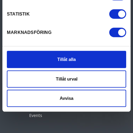
Here we want to give you our tips to help you find the best in
STATISTIK
Karlstad.
MARKNADSFÖRING
THINGS TO DO
UPPTÄCK KARLSTAD
Activities
Resa till Karlstad
Tillåt alla
Culture & History
Food & Drinks
Tillåt urval
Accommodation
Avvisa
Design & shopping
Events